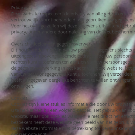
Privacy
Deze website respecteert de privacy van alle gebruikers en 
vertrouwelijk wordt behandeld. Wij gebruiken uw gegevens 
Voor het overige zullen wij deze gegevens uitsluitend geb
privacy, onder andere door naleving van de Wet bescherm
Overzicht doeleinden gegevensverwerking
Dit houdt onder meer in dat uw persoonsgegevens slechts 
uiteengezet in bovengenoemde gedragscode, uw persoonsg
rechten kunt uitoefenen ten aanzien van uw persoonsgegeve
de gegevensverwerking in het kader van deze website, het 
van uw persoonsgegevens kunt uitoefenen. Wij verzenden 
heeft aangegeven dergelijke berichten te willen ontvangen
ontvangen.
Cookies
Cookies zijn kleine stukjes informatie die door uw brows
u te herkennen bij een volgend bezoek. Het gebruik van coo
website, maar ook cookies waarvan je niet direct het effect z
bezoekers heeft deze website geen beeld van het gebruik 
deze website informatie met betrekking tot persoonsidentifi
cookies ontvangt.